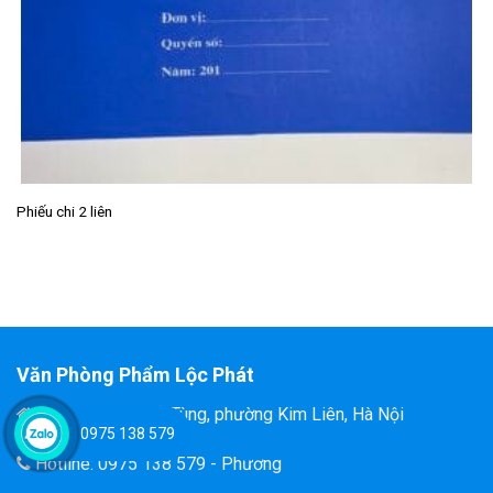
Phiếu chi 2 liên
Văn Phòng Phẩm Lộc Phát
Đ/C: 58 Tôn Thất Tùng, phường Kim Liên, Hà Nội
0975 138 579
Hotline: 0975 138 579 - Phương