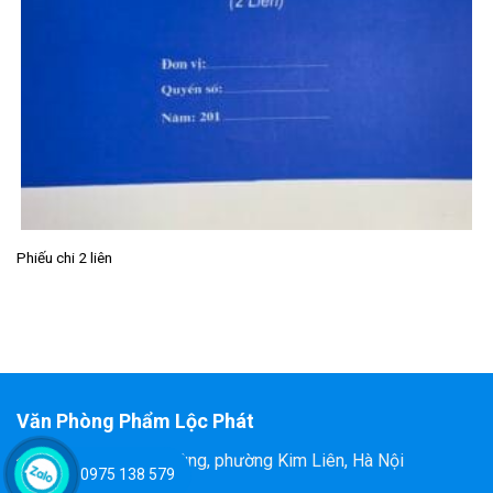
Phiếu chi 2 liên
Văn Phòng Phẩm Lộc Phát
Đ/C: 58 Tôn Thất Tùng, phường Kim Liên, Hà Nội
0975 138 579