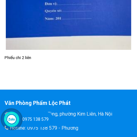
Phiếu chi 2 liên
Văn Phòng Phẩm Lộc Phát
Đ/C: 58 Tôn Thất Tùng, phường Kim Liên, Hà Nội
0975 138 579
Hotline: 0975 138 579 - Phương