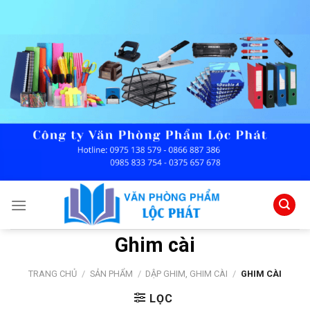
Skip
to
content
Ghim cài
TRANG CHỦ
/
SẢN PHẨM
/
DẬP GHIM, GHIM CÀI
/
GHIM CÀI
LỌC