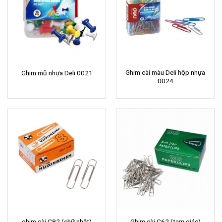
Ghim cài màu Deli hộp nhựa
Ghim mũ nhựa Deli 0021
0024
ghim cài C82 (chữ nhật)
Ghim cài C62 (tam giác)