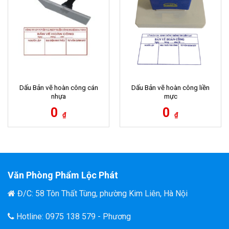
Dấu Bản vẽ hoàn công cán
Dấu Bản vẽ hoàn công liền
nhựa
mực
0
0
₫
₫
Văn Phòng Phẩm Lộc Phát
Đ/C: 58 Tôn Thất Tùng, phường Kim Liên, Hà Nội
Hotline: 0975 138 579 - Phương