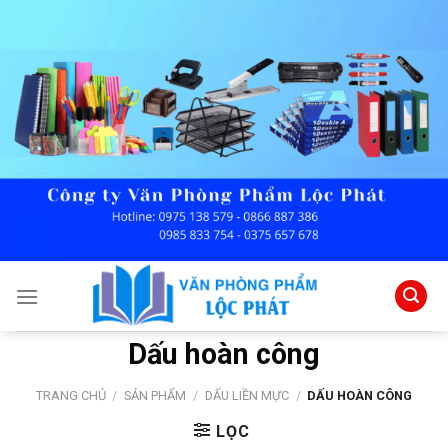
Skip
to
content
Dấu hoàn công
TRANG CHỦ
/
SẢN PHẨM
/
DẤU LIỀN MỰC
/
DẤU HOÀN CÔNG
LỌC