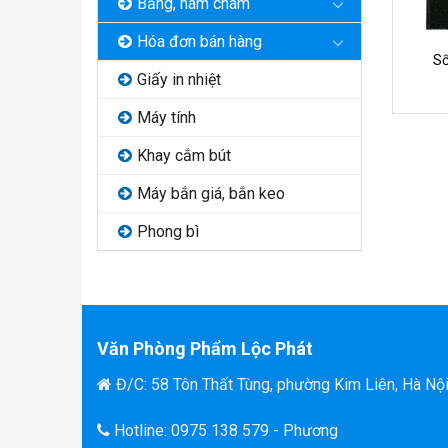
Bảng, nam châm
Hóa đơn bán hàng
Sổ
Giấy in nhiệt
Máy tính
Khay cắm bút
Máy bắn giá, bắn keo
Phong bì
Văn Phòng Phẩm Lộc Phát
Đ/C: 58 Tôn Thất Tùng, phường Kim Liên, Hà Nộ
Hotline: 0975 138 579 - Phương