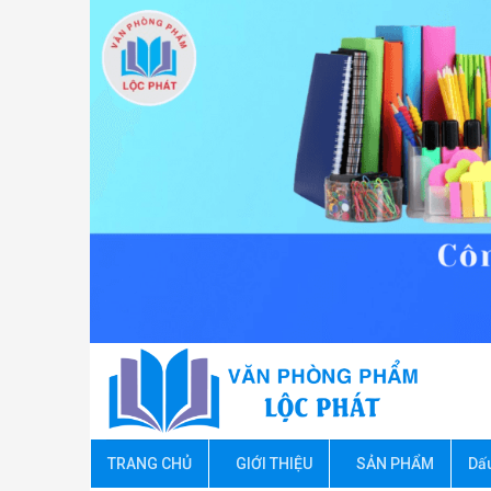
Skip
to
content
TRANG CHỦ
GIỚI THIỆU
SẢN PHẨM
Dấ