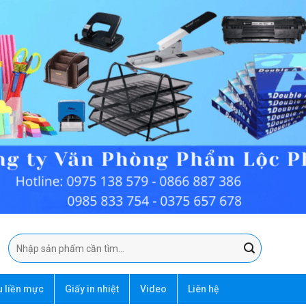
Tìm
kiếm:
u liền mực
Giấy in nhiệt
Video
Liên hệ