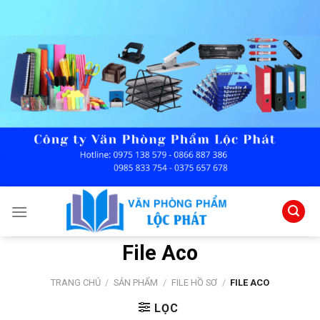
Skip
to
content
File Aco
TRANG CHỦ
/
SẢN PHẨM
/
FILE HỒ SƠ
/
FILE ACO
LỌC