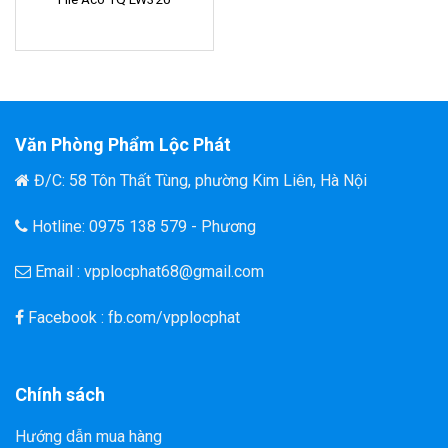
Văn Phòng Phẩm Lộc Phát
Đ/C: 58 Tôn Thất Tùng, phường Kim Liên, Hà Nội
Hotline: 0975 138 579 - Phương
Email : vpplocphat68@gmail.com
Facebook : fb.com/vpplocphat
Chính sách
Hướng dẫn mua hàng