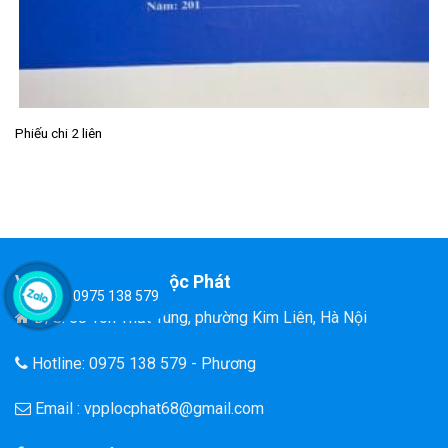
Phiếu chi 2 liên
Văn Phòng Phẩm Lộc Phát
0975 138 579
Đ/C: 58 Tôn Thất Tùng, phường Kim Liên, Hà Nội
Hotline: 0975 138 579 - Phương
Email : vpplocphat68@gmail.com