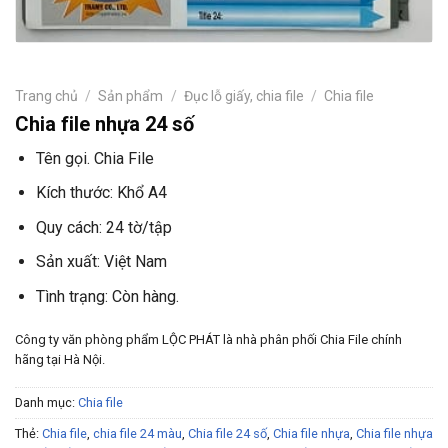
Trang chủ
/
Sản phẩm
/
Đục lỗ giấy, chia file
/
Chia file
Chia file nhựa 24 số
Tên gọi. Chia File
Kích thước: Khổ A4
Quy cách: 24 tờ/tập
Sản xuất: Việt Nam
Tình trạng: Còn hàng.
Công ty văn phòng phẩm LỘC PHÁT là nhà phân phối Chia File chính
hãng tại Hà Nội.
Danh mục:
Chia file
Thẻ:
Chia file
,
chia file 24 màu
,
Chia file 24 số
,
Chia file nhựa
,
Chia file nhựa