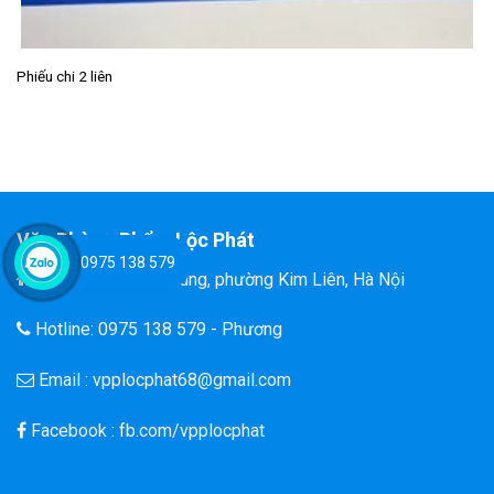
Phiếu chi 2 liên
Văn Phòng Phẩm Lộc Phát
0975 138 579
Đ/C: 58 Tôn Thất Tùng, phường Kim Liên, Hà Nội
Hotline: 0975 138 579 - Phương
Email : vpplocphat68@gmail.com
Facebook : fb.com/vpplocphat