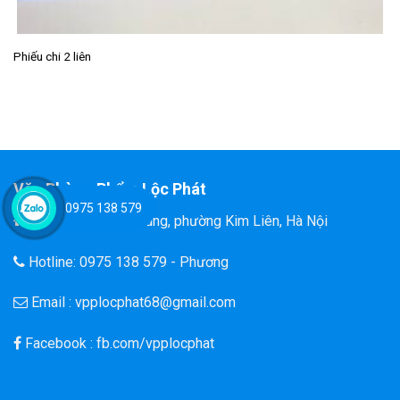
Phiếu chi 2 liên
Văn Phòng Phẩm Lộc Phát
0975 138 579
Đ/C: 58 Tôn Thất Tùng, phường Kim Liên, Hà Nội
Hotline: 0975 138 579 - Phương
Email : vpplocphat68@gmail.com
Facebook : fb.com/vpplocphat