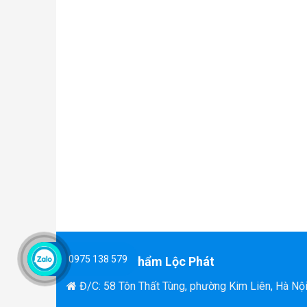
0975 138 579
Văn Phòng Phẩm Lộc Phát
Đ/C: 58 Tôn Thất Tùng, phường Kim Liên, Hà Nộ