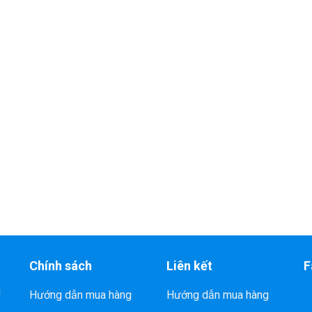
Chính sách
Liên kết
F
i
Hướng dẫn mua hàng
Hướng dẫn mua hàng