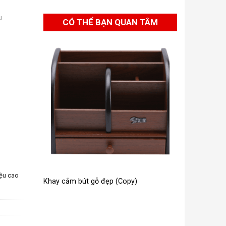
u
CÓ THỂ BẠN QUAN TÂM
iệu cao
Khay cắm bút gỗ đẹp (Copy)