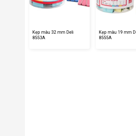
Deli
Kẹp màu 32 mm Deli
Kẹp màu 19 mm De
8553A
8555A