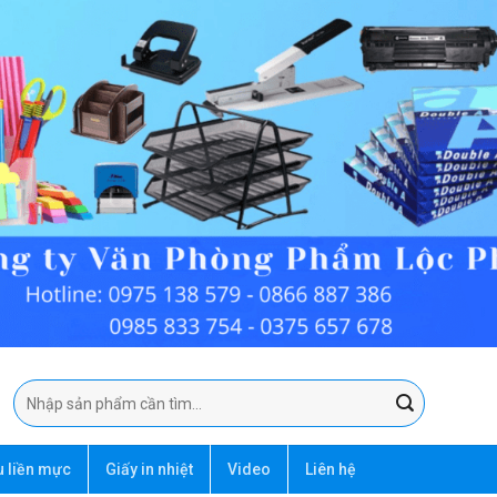
Tìm
kiếm:
u liền mực
Giấy in nhiệt
Video
Liên hệ