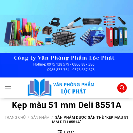
Skip
to
content
Kẹp màu 51 mm Deli 8551A
TRANG CHỦ
/
SẢN PHẨM
/
SẢN PHẨM ĐƯỢC GẮN THẺ “KẸP MÀU 51
MM DELI 8551A”
LỌC