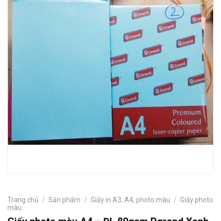
Trang chủ
/
Sản phẩm
/
Giấy in A3, A4, photo màu
/
Giấy photo
màu