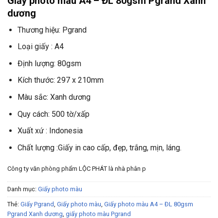
Giấy photo màu A4 – ĐL 80gsm Pgrand Xanh
dương
Thương hiệu: Pgrand
Loại giấy : A4
Định lượng: 80gsm
Kích thước: 297 x 210mm
Màu sắc: Xanh dương
Quy cách: 500 tờ/xấp
Xuất xứ : Indonesia
Chất lượng :Giấy in cao cấp, đẹp, trắng, mịn, láng.
Công ty văn phòng phẩm LỘC PHÁT là nhà phân p
Danh mục:
Giấy photo màu
Thẻ:
Giấy Pgrand
,
Giấy photo màu
,
Giấy photo màu A4 – ĐL 80gsm
Pgrand Xanh dương
,
giấy photo màu Pgrand