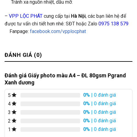
Tránh xa nguồn nhiệt, dầu mỡ.
–
VPP LỘC PHÁT
cung cấp tại
Hà Nội
, các bạn liên hệ để
được tư vấn chi tiết hơn nhé: SĐT hoặc Zalo
0975 138 579
Fanpage:
facebook.com/vpplocphat
ĐÁNH GIÁ (0)
Đánh giá Giấy photo màu A4 – ĐL 80gsm Pgrand
Xanh dương
0%
| 0 đánh giá
5
0%
| 0 đánh giá
4
0%
| 0 đánh giá
3
0%
| 0 đánh giá
2
0%
| 0 đánh giá
1