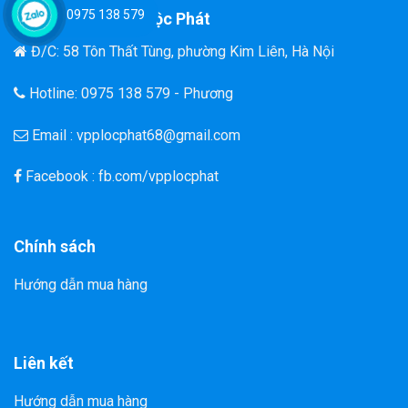
0975 138 579
Văn Phòng Phẩm Lộc Phát
Đ/C: 58 Tôn Thất Tùng, phường Kim Liên, Hà Nội
Hotline: 0975 138 579 - Phương
Email : vpplocphat68@gmail.com
Facebook : fb.com/vpplocphat
Chính sách
Hướng dẫn mua hàng
Liên kết
Hướng dẫn mua hàng