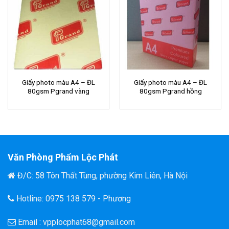
Giấy photo màu A4 – ĐL
Giấy photo màu A4 – ĐL
80gsm Pgrand vàng
80gsm Pgrand hồng
Văn Phòng Phẩm Lộc Phát
Đ/C: 58 Tôn Thất Tùng, phường Kim Liên, Hà Nội
Hotline: 0975 138 579 - Phương
Email : vpplocphat68@gmail.com