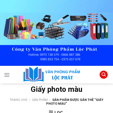
Skip
to
content
Giấy photo màu
TRANG CHỦ
/
SẢN PHẨM
/
SẢN PHẨM ĐƯỢC GẮN THẺ “GIẤY
PHOTO MÀU”
LỌC