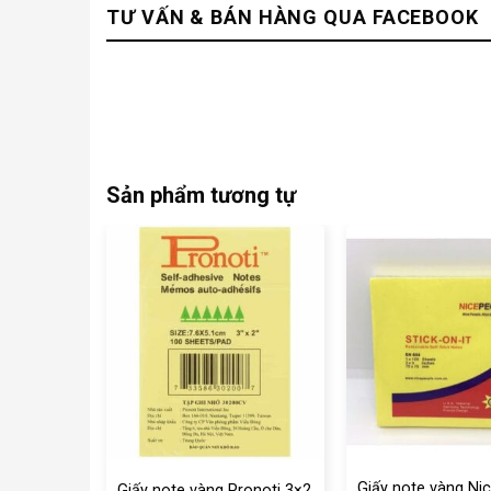
TƯ VẤN & BÁN HÀNG QUA FACEBOOK
Sản phẩm tương tự
Giấy note vàng Ni
ronoti 3×4
Giấy note vàng Pronoti 3×2