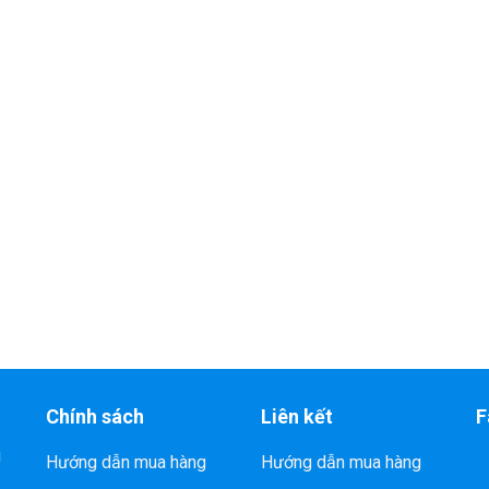
Chính sách
Liên kết
F
i
Hướng dẫn mua hàng
Hướng dẫn mua hàng