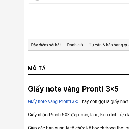
Đặc điểm nổi bật
Đánh giá
Tư vấn & bán hàng q
MÔ TẢ
Giấy note vàng Pronti 3×5
Giấy note vàng Pronti 3×5
hay còn gọi là giấy nhớ,
Giấy nhắn Pronti 5X3 đẹp, mịn, láng, keo dính bền l
Giúp các bạn quản lý tổ chức kế hoạch trong thời gi