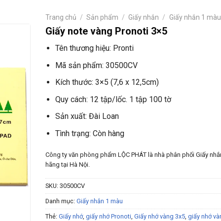
Trang chủ
/
Sản phẩm
/
Giấy nhắn
/
Giấy nhắn 1 màu
Giấy note vàng Pronoti 3×5
Tên thương hiệu: Pronti
Mã sản phẩm: 30500CV
Kích thước: 3×5 (7,6 x 12,5cm)
Quy cách: 12 tập/lốc. 1 tập 100 tờ
Sản xuất: Đài Loan
Tình trạng: Còn hàng
Công ty văn phòng phẩm LỘC PHÁT là nhà phân phối Giấy nhắ
hãng tại Hà Nội.
SKU:
30500CV
Danh mục:
Giấy nhắn 1 màu
Thẻ:
Giấy nhớ
,
giấy nhớ Pronoti
,
Giấy nhớ vàng 3x5
,
giấy nhớ và