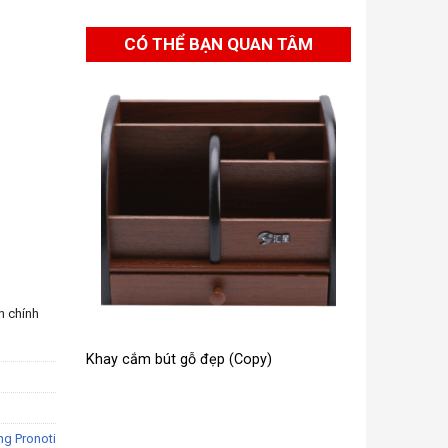
CÓ THỂ BẠN QUAN TÂM
n chính
Khay cắm bút gỗ đẹp (Copy)
ng Pronoti