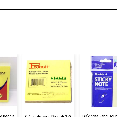
ce people
Giấy note vàng Doub
Giấy note vàng Pronoti 3×3