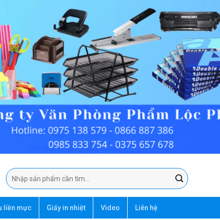
Tìm
kiếm:
u liền mực
Giấy in nhiệt
Video
Liên hệ