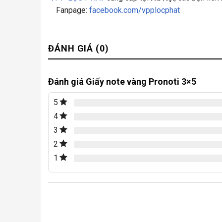
Fanpage:
facebook.com/vpplocphat
ĐÁNH GIÁ (0)
Đánh giá Giấy note vàng Pronoti 3×5
5
4
3
2
1