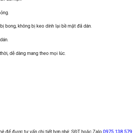
mỏng.
bị bong, không bị keo dính lại bề mặt đã dán.
 dán.
p thời, dễ dàng mang theo mọi lúc.
n hệ để được tư vấn chi tiết hơn nhé: SĐT hoặc Zalo
0975 138 579