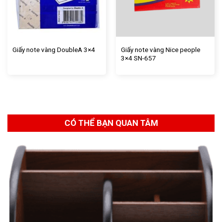
Giấy note vàng Nice people
Giấy note vàng DoubleA 3×4
3×4 SN-657
CÓ THỂ BẠN QUAN TÂM