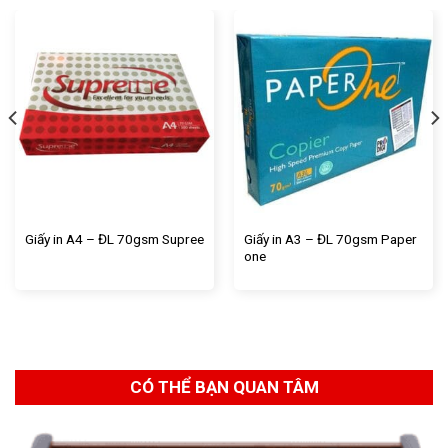
Giấy in A3 – ĐL 70gsm Paper
Giấy in A4 – ĐL 70gsm Supree
one
CÓ THỂ BẠN QUAN TÂM