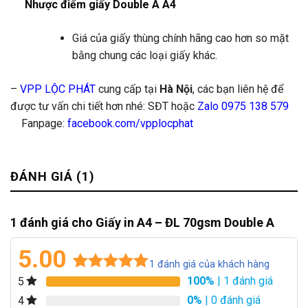
Nhược điểm giấy Double A
A4
Giá của giấy thùng chính hãng cao hơn so mặt
bằng chung các loại giấy khác.
–
VPP LỘC PHÁT
cung cấp tại
Hà Nội
, các bạn liên hệ để
được tư vấn chi tiết hơn nhé: SĐT hoặc
Zalo
0975 138 579
Fanpage:
facebook.com/vpplocphat
ĐÁNH GIÁ (1)
1 đánh giá cho
Giấy in A4 – ĐL 70gsm Double A
5.00
1
đánh giá của khách hàng
100%
| 1 đánh giá
5
5.00
1
trên 5
dựa trên
0%
| 0 đánh giá
4