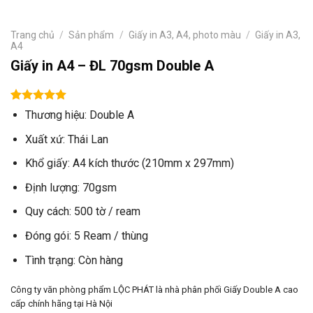
Trang chủ
/
Sản phẩm
/
Giấy in A3, A4, photo màu
/
Giấy in A3,
A4
Giấy in A4 – ĐL 70gsm Double A
5.00
1
trên 5
Thương hiệu: Double A
dựa trên
đánh giá
Xuất xứ: Thái Lan
Khổ giấy: A4 kích thước (210mm x 297mm)
Định lượng: 70gsm
Quy cách: 500 tờ / ream
Đóng gói: 5 Ream / thùng
Tình trạng: Còn hàng
Công ty văn phòng phẩm LỘC PHÁT là nhà phân phối Giấy Double A cao
cấp chính hãng tại Hà Nội