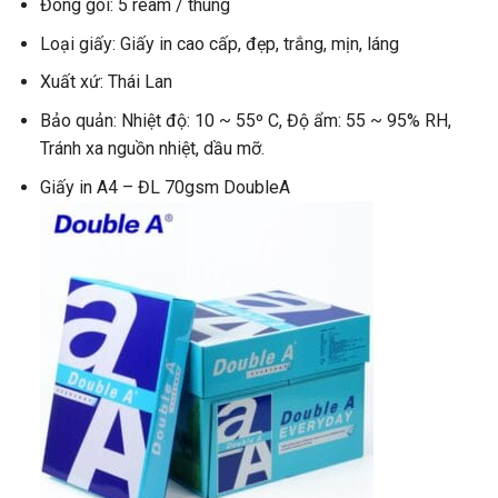
Đóng gói: 5 ream / thùng
Loại giấy: Giấy in cao cấp, đẹp, trắng, mịn, láng
Xuất xứ: Thái Lan
Bảo quản: Nhiệt độ: 10 ~ 55º C, Độ ẩm: 55 ~ 95% RH,
Tránh xa nguồn nhiệt, dầu mỡ.
Giấy in A4 – ĐL 70gsm DoubleA