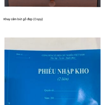
Khay cắm bút gỗ đẹp (Copy)