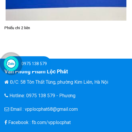
Phiếu chi 2 liên
0975 138 579
Văn Phòng Phẩm Lộc Phát
Đ/C: 58 Tôn Thất Tùng, phường Kim Liên, Hà Nội
Hotline: 0975 138 579 - Phương
Email : vpplocphat68@gmail.com
Facebook : fb.com/vpplocphat