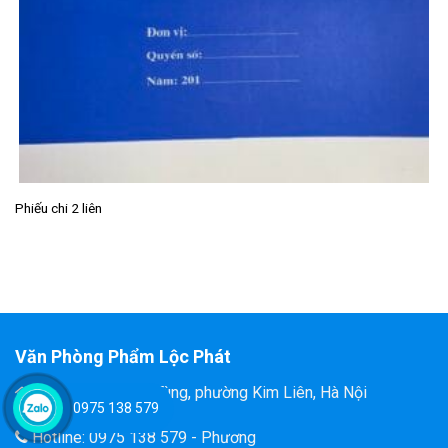
Phiếu chi 2 liên
Văn Phòng Phẩm Lộc Phát
Đ/C: 58 Tôn Thất Tùng, phường Kim Liên, Hà Nội
0975 138 579
Hotline: 0975 138 579 - Phương