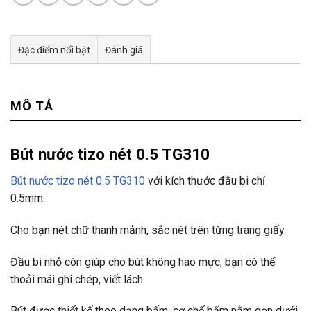
Đặc điểm nổi bật
Đánh giá
Tư vấn & bán hàng qua Facebook
MÔ TẢ
Bút nước tizo nét 0.5 TG310
Bút nước tizo nét 0.5 TG310
với kích thước đầu bi chỉ
0.5mm.
Cho bạn nét chữ thanh mảnh, sắc nét trên từng trang giấy.
Đầu bi nhỏ còn giúp cho bút không hao mực, bạn có thể
thoải mái ghi chép, viết lách.
Bút được thiết kế theo dạng bấm, cơ chế bấm nằm gọn dưới