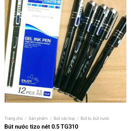
Trang chủ
/
Sản phẩm
/
Bút các loại
/
Bút bi, bút nước
Bút nước tizo nét 0.5 TG310