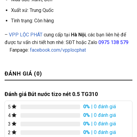
Xuất xứ: Trung Quốc
Tình trạng: Còn hàng
–
VPP LỘC PHÁT
cung cấp tại
Hà Nội
, các bạn liên hệ để
được tư vấn chi tiết hơn nhé: SĐT hoặc Zalo
0975 138 579
Fanpage:
facebook.com/vpplocphat
ĐÁNH GIÁ (0)
Đánh giá Bút nước tizo nét 0.5 TG310
0%
| 0 đánh giá
5
0%
| 0 đánh giá
4
0%
| 0 đánh giá
3
0%
| 0 đánh giá
2