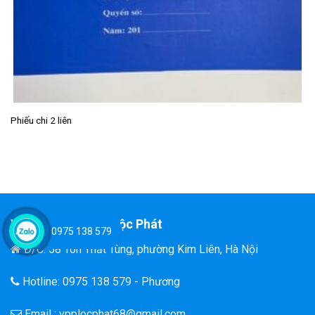
Phiếu chi 2 liên
Văn Phòng Phẩm Lộc Phát
0975 138 579
Đ/C: 58 Tôn Thất Tùng, phường Kim Liên, Hà Nội
Hotline: 0975 138 579 - Phương
Email : vpplocphat68@gmail.com