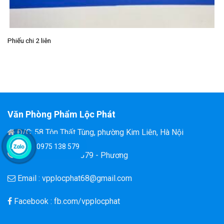
Phiếu chi 2 liên
Văn Phòng Phẩm Lộc Phát
Đ/C: 58 Tôn Thất Tùng, phường Kim Liên, Hà Nội
0975 138 579
Hotline: 0975 138 579 - Phương
Email : vpplocphat68@gmail.com
Facebook : fb.com/vpplocphat