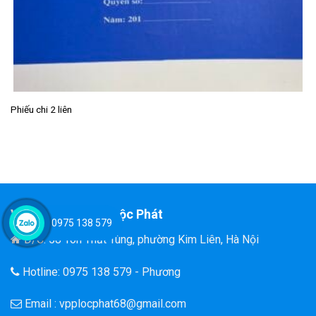
Phiếu chi 2 liên
Văn Phòng Phẩm Lộc Phát
0975 138 579
Đ/C: 58 Tôn Thất Tùng, phường Kim Liên, Hà Nội
Hotline: 0975 138 579 - Phương
Email : vpplocphat68@gmail.com