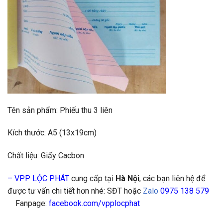
Tên sản phẩm: Phiếu thu 3 liên
Kích thước: A5 (13x19cm)
Chất liệu: Giấy Cacbon
–
VPP LỘC PHÁT
cung cấp tại
Hà Nội
, các bạn liên hệ để
được tư vấn chi tiết hơn nhé: SĐT hoặc
Zalo
0975 138 579
Fanpage:
facebook.com/vpplocphat