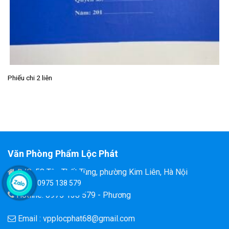
Phiếu chi 2 liên
Văn Phòng Phẩm Lộc Phát
Đ/C: 58 Tôn Thất Tùng, phường Kim Liên, Hà Nội
0975 138 579
Hotline: 0975 138 579 - Phương
Email : vpplocphat68@gmail.com