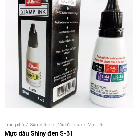
Trang chủ
/
Sản phẩm
/
Dấu liền mực
/
Mực dấu
Mực dấu Shiny đen S-61