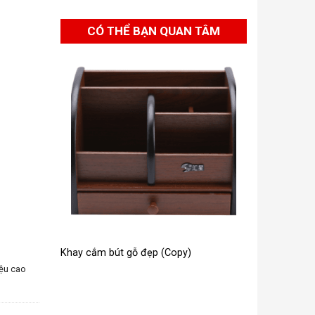
CÓ THỂ BẠN QUAN TÂM
Khay cắm bút gỗ đẹp (Copy)
iệu cao