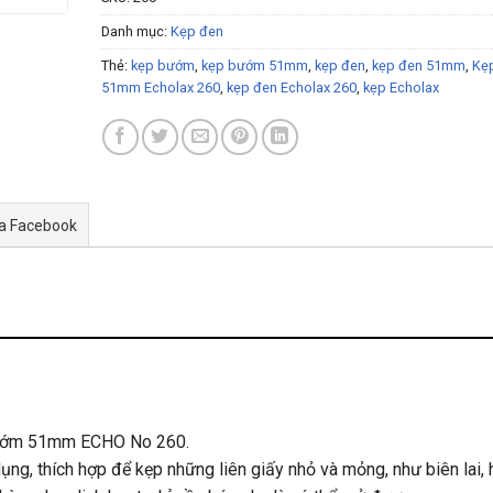
Danh mục:
Kẹp đen
Thẻ:
kẹp bướm
,
kẹp bướm 51mm
,
kẹp đen
,
kẹp đen 51mm
,
Kẹ
51mm Echolax 260
,
kẹp đen Echolax 260
,
kẹp Echolax
ua Facebook
0
bướm 51mm ECHO No 260.
g, thích hợp để kẹp những liên giấy nhỏ và mỏng, như biên lai, 