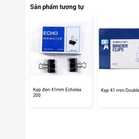
Sản phẩm tương tự
NG
cholax
Kẹp đen 41mm Echolax
Kẹp 41 mm Doubl
200