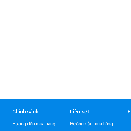
Chính sách
Liên kết
F
i
Hướng dẫn mua hàng
Hướng dẫn mua hàng