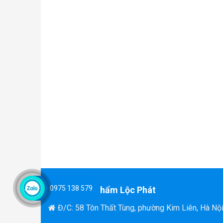
0975 138 579
Văn Phòng Phẩm Lộc Phát
Đ/C: 58 Tôn Thất Tùng, phường Kim Liên, Hà Nộ