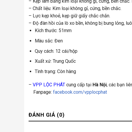
– Kẹp làm bằng kim loại không gỉ, cứng, bền chắc. 
– Chất liệu: Kim loại không gỉ, cứng, bền chắc.
– Lực kẹp khoẻ, kẹp giữ giấy chắc chắn.
– Độ đàn hồi của lò xo bền, không bị bung lỏng, lu
Kích thước: 51mm
Màu sắc: Đen
Quy cách: 12 cái/hộp
Xuất xứ: Trung Quốc
Tình trạng: Còn hàng
–
VPP LỘC PHÁT
cung cấp tại
Hà Nội
, các bạn li
Fanpage:
facebook.com/vpplocphat
ĐÁNH GIÁ (0)