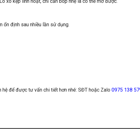
Lò xo kẹp linh hoạt, chỉ cần bóp nhẹ là có thể mở được.
ôn ổn định sau nhiều lần sử dụng.
ên hệ để được tư vấn chi tiết hơn nhé: SĐT hoặc Zalo
0975 138 57