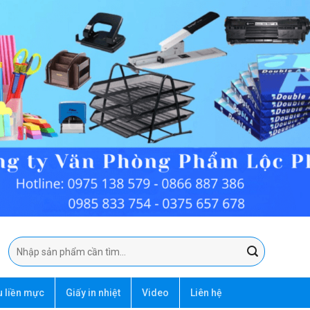
Tìm
kiếm:
u liền mực
Giấy in nhiệt
Video
Liên hệ