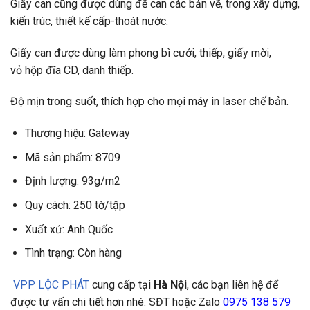
Giấy can cũng được dùng để
can các bản vẽ, trong xây dựng,
kiến trúc, thiết kế
cấp-thoát nước.
Giấy can được dùng làm phong bì cưới, thiếp, giấy mời,
vỏ
hộp đĩa CD, danh thiếp.
Độ
mịn trong suốt, thích hợp cho mọi máy in laser chế
bản.
Thương hiệu: Gateway
Mã sản phẩm: 8709
Định lượng: 93g/m2
Quy cách: 250 tờ/tập
Xuất xứ: Anh Quốc
Tình trạng: Còn hàng
VPP LỘC PHÁT
cung cấp tại
Hà Nội
, các bạn liên hệ để
được tư vấn chi tiết hơn nhé: SĐT hoặc Zalo
0975 138 579