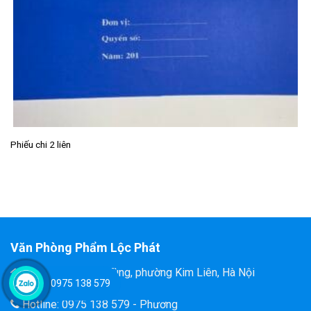
Phiếu chi 2 liên
Văn Phòng Phẩm Lộc Phát
Đ/C: 58 Tôn Thất Tùng, phường Kim Liên, Hà Nội
0975 138 579
Hotline: 0975 138 579 - Phương