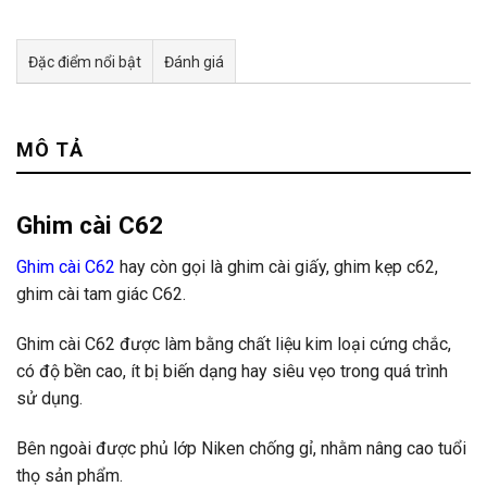
Đặc điểm nổi bật
Đánh giá
Tư vấn & bán hàng qua Facebook
MÔ TẢ
Ghim cài C62
Ghim cài C62
hay còn gọi là ghim cài giấy, ghim kẹp c62,
ghim cài tam giác C62.
Ghim cài C62 được làm bằng chất liệu kim loại cứng chắc,
có độ bền cao, ít bị biến dạng hay siêu vẹo trong quá trình
sử dụng.
Bên ngoài được phủ lớp Niken chống gỉ, nhằm nâng cao tuổi
thọ sản phẩm.