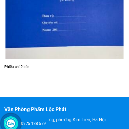
Phiếu chi 2 liên
Văn Phòng Phẩm Lộc Phát
Đ/C: 58 Tôn Thất Tùng, phường Kim Liên, Hà Nội
0975 138 579