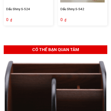
Dấu Shiny S-524
Dấu Shiny S-542
0
0
₫
₫
CÓ THỂ BẠN QUAN TÂM