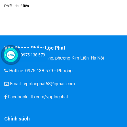
Phiếu chi 2 liên
Văn Phòng Phẩm Lộc Phát
0975 138 579
Đ/C: 58 Tôn Thất Tùng, phường Kim Liên, Hà Nội
Hotline: 0975 138 579 - Phương
Email : vpplocphat68@gmail.com
Facebook : fb.com/vpplocphat
Chính sách