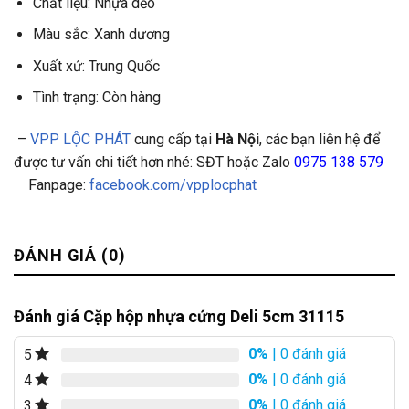
Chất liệu: Nhựa dẻo
Màu sắc: Xanh dương
Xuất xứ: Trung Quốc
Tình trạng: Còn hàng
–
VPP LỘC PHÁT
cung cấp tại
Hà Nội
, các bạn liên hệ để
được tư vấn chi tiết hơn nhé: SĐT hoặc Zalo
0975 138 579
Fanpage:
facebook.com/vpplocphat
ĐÁNH GIÁ (0)
Đánh giá Cặp hộp nhựa cứng Deli 5cm 31115
0%
| 0 đánh giá
5
0%
| 0 đánh giá
4
0%
| 0 đánh giá
3