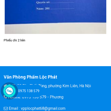
Phiếu chi 2 liên
Văn Phòng Phẩm Lộc Phát
Đ/C: 58 Tôn Thất Tùng, phường Kim Liên, Hà Nội
0975 138 579
Hotline: 0975 138 579 - Phương
Email : vpplocphat68@gmail.com