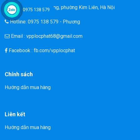
Đ/C: 58 Tôn Thất Tùng, phường Kim Liên, Hà Nội
0975 138 579
Hotline: 0975 138 579 - Phương
Email : vpplocphat68@gmail.com
Facebook : fb.com/vpplocphat
Chính sách
Hướng dẫn mua hàng
Liên kết
Hướng dẫn mua hàng