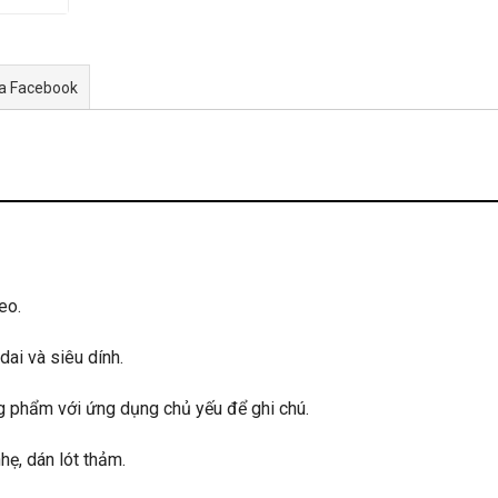
ua Facebook
eo.
ai và siêu dính.
ng phẩm với ứng dụng chủ yếu để ghi chú.
ẹ, dán lót thảm.