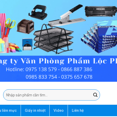
Tìm
kiếm:
u liền mực
Giấy in nhiệt
Video
Liên hệ