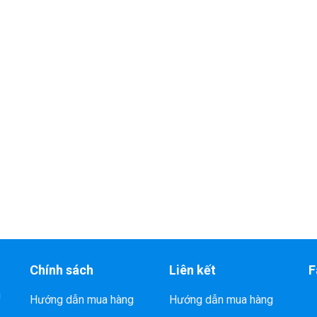
Chính sách
Liên kết
F
i
Hướng dẫn mua hàng
Hướng dẫn mua hàng