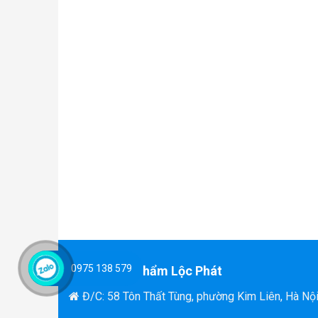
0975 138 579
Văn Phòng Phẩm Lộc Phát
Đ/C: 58 Tôn Thất Tùng, phường Kim Liên, Hà Nộ