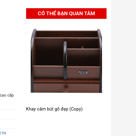
CÓ THỂ BẠN QUAN TÂM
 cao cấp
Khay cắm bút gỗ đẹp (Copy)
021N