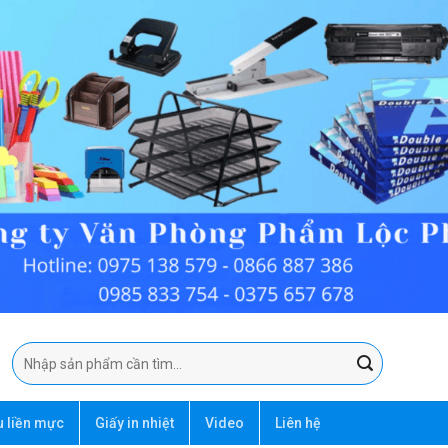
Tìm
kiếm:
u liền mực
Giấy in nhiệt
Video
Liên hệ