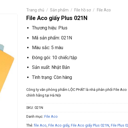
Trang chủ
/
Sản phẩm
/
File hồ sơ
/
File Aco
File Aco giấy Plus 021N
Thương hiệu: Plus
Mã sản phẩm: 021N
Màu sắc: 5 màu
Đóng gói: 10 chiếc/tập
Sản xuất: Nhật Bản
Tình trạng: Còn hàng
Công ty văn phòng phẩm LỘC PHÁT là nhà phân phối File Aco
chính hãng tại Hà Nội
SKU:
021N
Danh mục:
File Aco
Thẻ:
file Aco
,
File Aco giấy
,
File Aco giấy Plus 021N
,
File Plus 