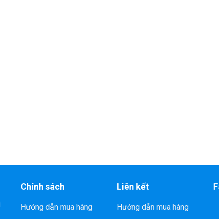
Chính sách
Liên kết
F
i
Hướng dẫn mua hàng
Hướng dẫn mua hàng