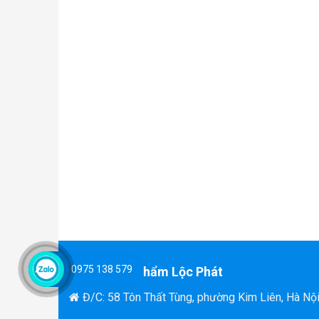
0975 138 579
Văn Phòng Phẩm Lộc Phát
Đ/C: 58 Tôn Thất Tùng, phường Kim Liên, Hà Nộ