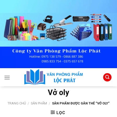
Skip
to
content
Vở oly
TRANG CHỦ
/
SẢN PHẨM
/
SẢN PHẨM ĐƯỢC GẮN THẺ “VỞ OLY”
LỌC