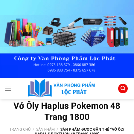
Skip
to
content
Vở Ôly Haplus Pokemon 48
Trang 1800
TRANG CHỦ
/
SẢN PHẨM
/
SẢN PHẨM ĐƯỢC GẮN THẺ “VỞ ÔLY
HAPLUS POKEMON 48 TRANG 1800”