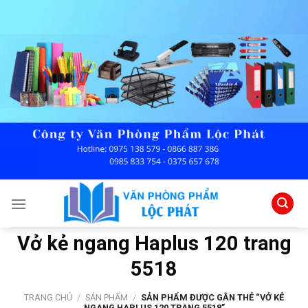
Skip
to
content
Vở kẻ ngang Haplus 120 trang
5518
TRANG CHỦ
/
SẢN PHẨM
/
SẢN PHẨM ĐƯỢC GẮN THẺ “VỞ KẺ
NGANG HAPLUS 120 TRANG 5518”