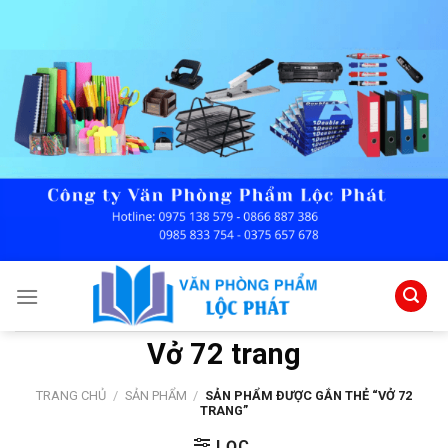
Skip
to
content
Vở 72 trang
TRANG CHỦ
/
SẢN PHẨM
/
SẢN PHẨM ĐƯỢC GẮN THẺ “VỞ 72
TRANG”
LỌC