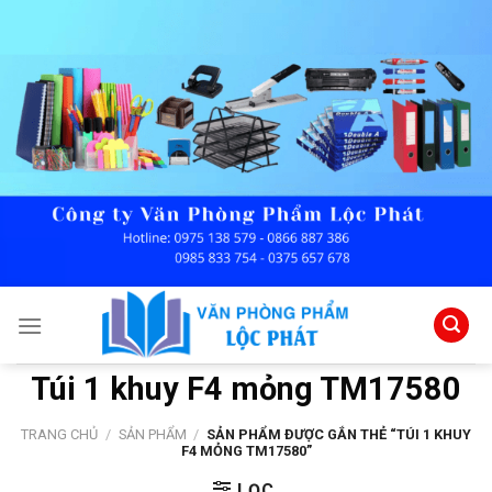
Skip
to
content
Túi 1 khuy F4 mỏng TM17580
TRANG CHỦ
/
SẢN PHẨM
/
SẢN PHẨM ĐƯỢC GẮN THẺ “TÚI 1 KHUY
F4 MỎNG TM17580”
LỌC