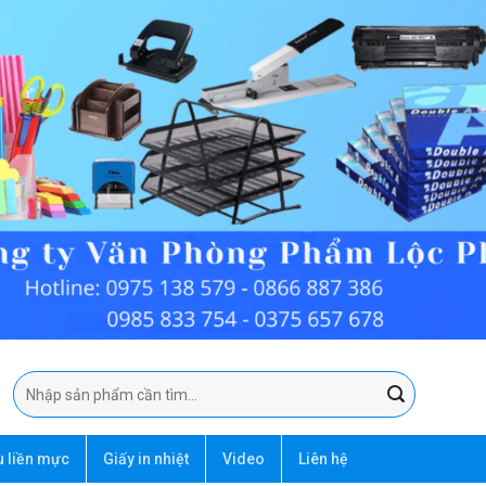
Tìm
kiếm:
u liền mực
Giấy in nhiệt
Video
Liên hệ