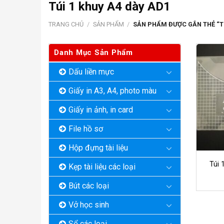
Túi 1 khuy A4 dày AD1
TRANG CHỦ
/
SẢN PHẨM
/
SẢN PHẨM ĐƯỢC GẮN THẺ “TÚ
Danh Mục Sản Phẩm
Dấu liền mực
Giấy in A3, A4, photo màu
Giấy in ảnh, in card
File hồ sơ
Hộp đựng tài liệu
Túi 
Kẹp tài liệu các loại
Bút các loại
Vở học sinh
Sổ các loại