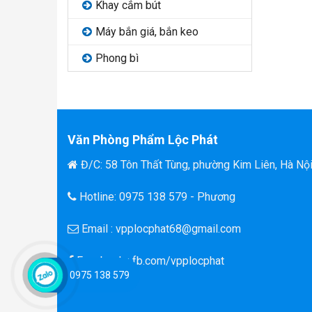
Khay cắm bút
Máy bắn giá, bắn keo
Phong bì
Văn Phòng Phẩm Lộc Phát
Đ/C: 58 Tôn Thất Tùng, phường Kim Liên, Hà Nộ
Hotline: 0975 138 579 - Phương
Email : vpplocphat68@gmail.com
Facebook : fb.com/vpplocphat
0975 138 579