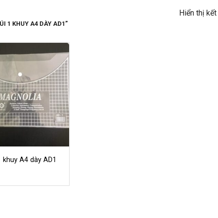
Hiển thị kế
I 1 KHUY A4 DÀY AD1”
1 khuy A4 dày AD1