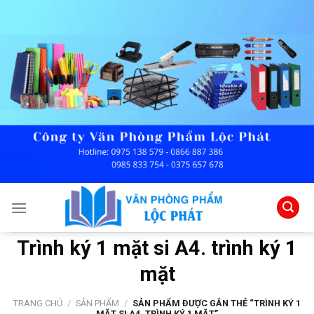
Skip
to
content
Trình ký 1 mặt si A4. trình ký 1
mặt
TRANG CHỦ
/
SẢN PHẨM
/
SẢN PHẨM ĐƯỢC GẮN THẺ “TRÌNH KÝ 1
MẶT SI A4. TRÌNH KÝ 1 MẶT”