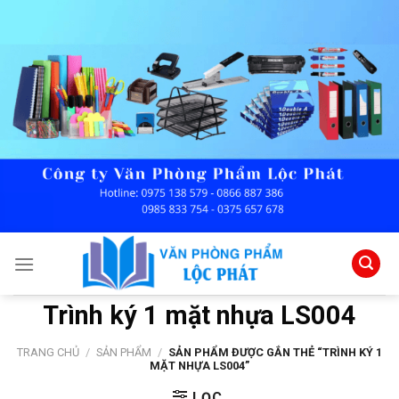
Skip
to
content
Trình ký 1 mặt nhựa LS004
TRANG CHỦ
/
SẢN PHẨM
/
SẢN PHẨM ĐƯỢC GẮN THẺ “TRÌNH KÝ 1
MẶT NHỰA LS004”
LỌC