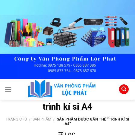
Skip
to
content
trình kí si A4
TRANG CHỦ
/
SẢN PHẨM
/
SẢN PHẨM ĐƯỢC GẮN THẺ “TRÌNH KÍ SI
A4”
LỌC