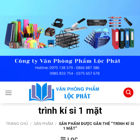
Skip
to
content
trình kí si 1 mặt
TRANG CHỦ
/
SẢN PHẨM
/
SẢN PHẨM ĐƯỢC GẮN THẺ “TRÌNH KÍ SI
1 MẶT”
LỌC