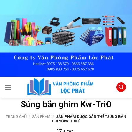
Skip
to
content
Súng bắn ghim Kw-TriO
TRANG CHỦ
/
SẢN PHẨM
/
SẢN PHẨM ĐƯỢC GẮN THẺ “SÚNG BẮN
GHIM KW-TRIO”
LỌC