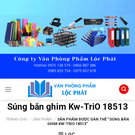
Skip
to
content
Súng bắn ghim Kw-TriO 18513
TRANG CHỦ
/
SẢN PHẨM
/
SẢN PHẨM ĐƯỢC GẮN THẺ “SÚNG BẮN
GHIM KW-TRIO 18513”
LỌC