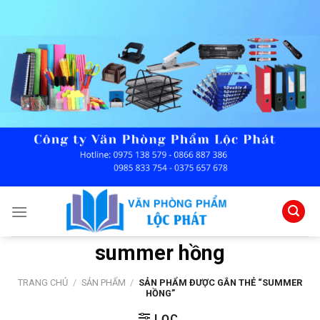
Skip
to
content
summer hồng
TRANG CHỦ
/
SẢN PHẨM
/
SẢN PHẨM ĐƯỢC GẮN THẺ “SUMMER
HỒNG”
LỌC