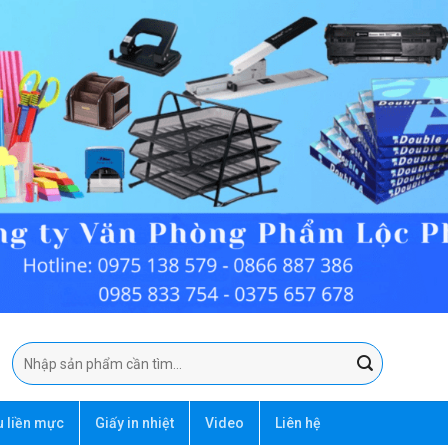
Tìm
kiếm:
u liền mực
Giấy in nhiệt
Video
Liên hệ