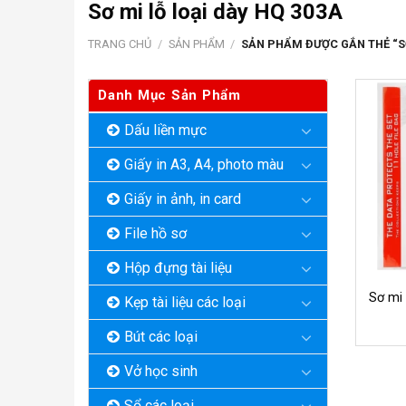
Sơ mi lỗ loại dày HQ 303A
TRANG CHỦ
/
SẢN PHẨM
/
SẢN PHẨM ĐƯỢC GẮN THẺ “SƠ
Danh Mục Sản Phẩm
Dấu liền mực
Giấy in A3, A4, photo màu
Giấy in ảnh, in card
File hồ sơ
Hộp đựng tài liệu
Sơ mi 
Kẹp tài liệu các loại
Bút các loại
Vở học sinh
Sổ các loại