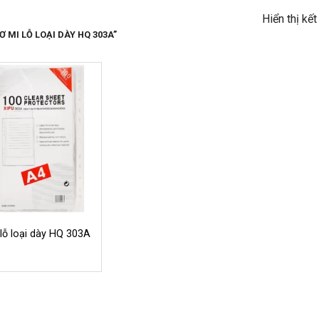
Hiển thị kế
 MI LỖ LOẠI DÀY HQ 303A”
lỗ loại dày HQ 303A