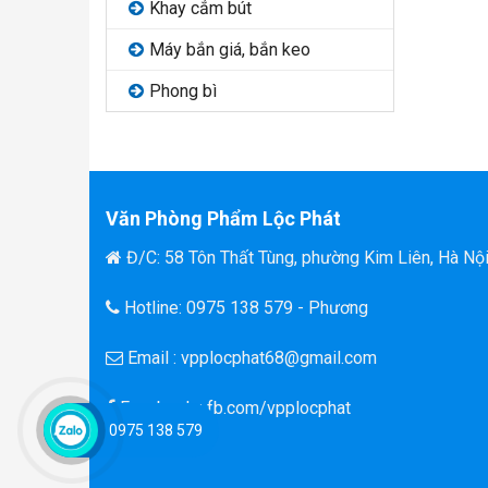
Khay cắm bút
Máy bắn giá, bắn keo
Phong bì
Văn Phòng Phẩm Lộc Phát
Đ/C: 58 Tôn Thất Tùng, phường Kim Liên, Hà Nộ
Hotline: 0975 138 579 - Phương
Email : vpplocphat68@gmail.com
Facebook : fb.com/vpplocphat
0975 138 579