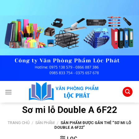
Skip
to
content
Sơ mi lỗ Double A 6F22
TRANG CHỦ
/
SẢN PHẨM
/
SẢN PHẨM ĐƯỢC GẮN THẺ “SƠ MI LỖ
DOUBLE A 6F22”
LỌC