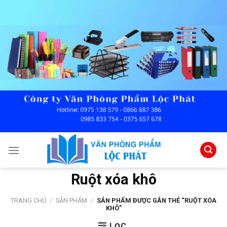
Skip
to
content
Ruột xóa khô
TRANG CHỦ
/
SẢN PHẨM
/
SẢN PHẨM ĐƯỢC GẮN THẺ “RUỘT XÓA
KHÔ”
LỌC